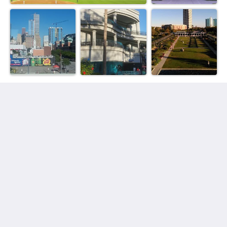
Houston Towers
2309 Wichita St
Houston Texas 77004
United States
713 900 7007
stay@houstontowers.com
русский