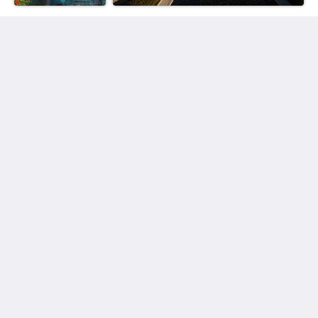
Houston Towers
2309 Wichita St
Houston Texas 77004
United States
713 900 7007
stay@houstontowers.com
ไทย
2026
All rights reserved
Powered by
Little Hotelier
.
The all-in-one solution for B&Bs, guesthouses and small
hotels.