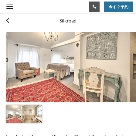
今すぐ予約
Toggle
navigation
Silkroad
下
記
に
カ
ル
ー
セ
ル
が
あ
り
ま
す。
画
像
を
見
る