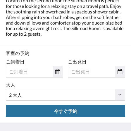
Located on the second floor, the Silkroad Room is perfect
に
for those looking for a relaxing stay on a travel path. Enjoy
は、
the soothing rain showerhead in a spacious shower cabin.
左
After slipping into your bathrobes, get on the soft feather
ま
and down pillows and comforter atop your queen-size bed
た
for a relaxing overnight rest. The Silkroad Room is available
は
for up to 2 guests.
右
に
ス
ワ
客室の予約
イ
ご到着日
ご出発日
プ
す
る
か、
大人
次
ボ
タ
ン
お
今すぐ予約
よ
び
前
ボ