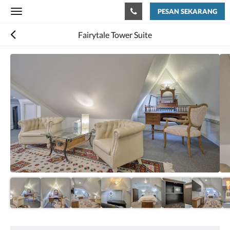
PESAN SEKARANG
Toggle
navigation
Fairytale Tower Suite
Di
bawah
ini
adalah
karosel.
Untuk
melihat
gambar,
silakan
geser
ke
kiri
atau
kanan,
atau
ketuk
tombol
berikutnya